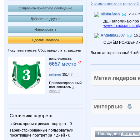
2 комплиментов в гостевой 
Отправить приватное сообщение
oliskaAvto
26.06.
Добавить в друзья
ДД. Напоминаю про 
www.nn.ru/community
Игнорировать
Angelina2307
15.
Сделать подарок
С ДНЁМ РОЖДЕНИЯ!
Покупаем вместе: Сбор предоплаты, раздачи
Вы не авторизованы! Чтоб
популярность:
-7
6657 место
↓
рейтинг
3514
?
Метки лидеров
Привилегированный
пользователь
3
уровня
Интервью
Статистика портрета:
сейчас просматривают портрет - 0
зарегистрированные пользователи
Последние
фотогра
посетившие портрет за 7 дней - 0