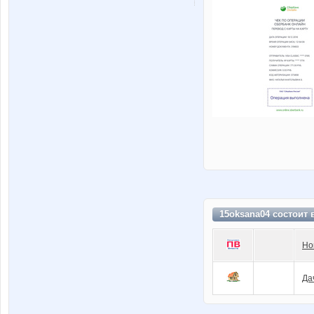
15oksana04 состоит 
Но
Да