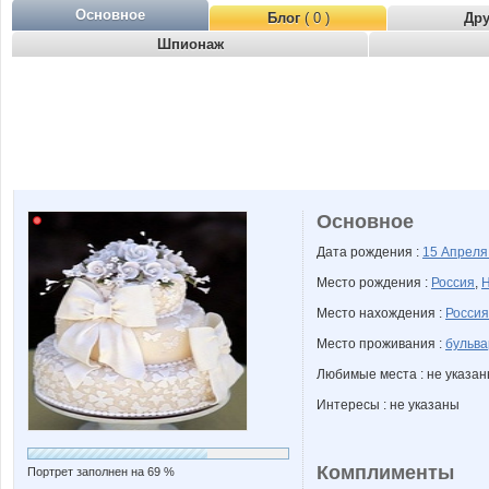
Основное
Блог
( 0 )
Др
Шпионаж
Основное
Дата рождения :
15 Апрел
Место рождения :
Россия
,
Н
Место нахождения :
Россия
Место проживания :
бульва
Любимые места : не указа
Интересы : не указаны
Комплименты
Портрет заполнен на 69 %